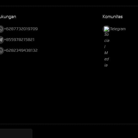
ukungan
Komunitas
+6287732019709
Telegram
+855978215821
+6282349438132