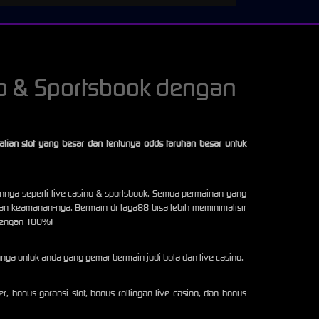
no & Sportsbook dengan
alian slot yang besar dan tentunya odds taruhan besar untuk
nnya seperti live casino & sportsbook. Semua permainan yang
 dan keamanan-nya. Bermain di laga88 bisa lebih meminimalisir
i dengan 100%!
nya untuk anda yang gemar bermain judi bola dan live casino.
bonus garansi slot, bonus rollingan live casino, dan bonus