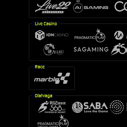
Live Casino
Race
Olahraga