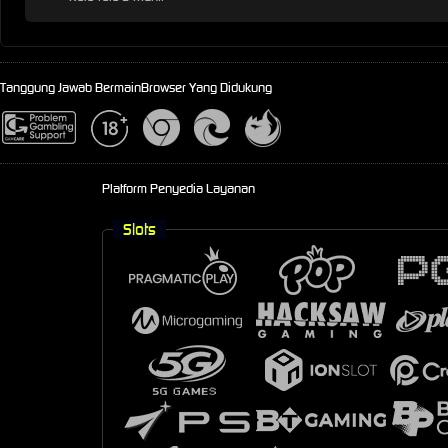
Tanggung Jawab Bermain
Browser Yang Didukung
Platform Penyedia Layanan
Slots