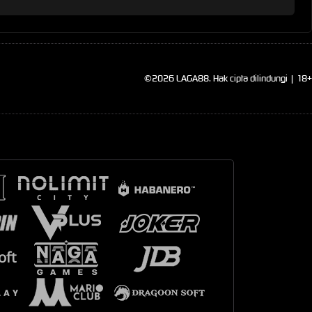
©2026 LAGA88. Hak cipta dilindungi | 18+