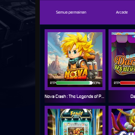
Semua permainan
Arcade
RTP
93%
RTP
Nova Crash : The Legends of Power
Da