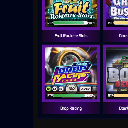
RTP
90%
RTP
Fruit Roulette Slots
Ghos
RTP
92%
RTP
Drop Racing
Bomb