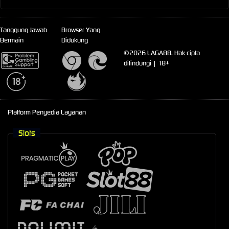
Tanggung Jawab
Browser Yang
Bermain
Didukung
©2026 LAGA88. Hak cipta
dilindungi | 18+
Platform Penyedia Layanan
Slots