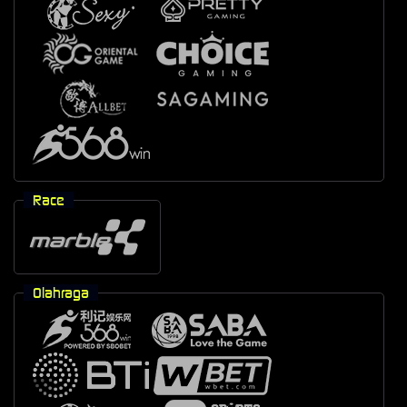
Race
Olahraga