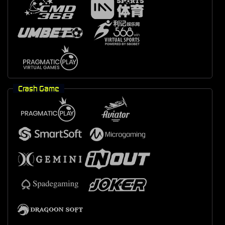
Crash Game