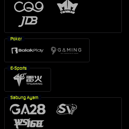
Poker
E-Sports
Sabung Ayam