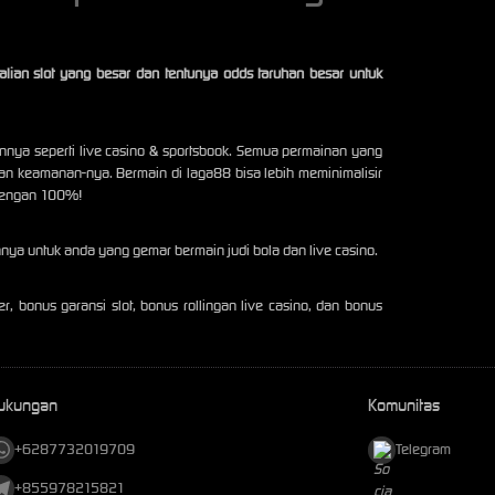
alian slot yang besar dan tentunya odds taruhan besar untuk
nnya seperti live casino & sportsbook. Semua permainan yang
 dan keamanan-nya. Bermain di laga88 bisa lebih meminimalisir
i dengan 100%!
nya untuk anda yang gemar bermain judi bola dan live casino.
bonus garansi slot, bonus rollingan live casino, dan bonus
ukungan
Komunitas
+6287732019709
Telegram
+855978215821