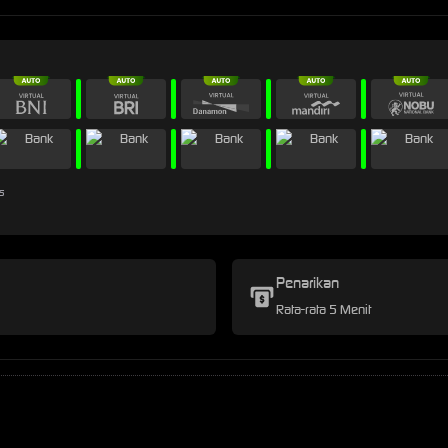
s
Penarikan
Rata-rata 5 Menit