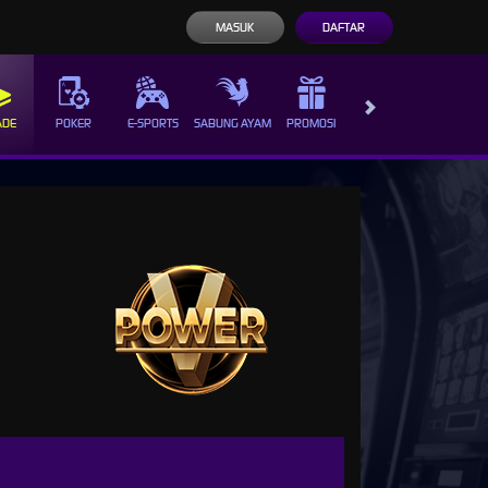
MASUK
DAFTAR
ADE
POKER
E-SPORTS
SABUNG AYAM
PROMOSI