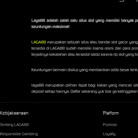
Laga88 adalah salah satu situs slot yang memiliki banyak p
keuntungan maksimal!
LAGA88
merupakan sebuah situs atau bandar slot gacor yang
tersedia di LAGA88 sudah memiliki lisensi resmi dari para pr
terjadinya kekalahan atau tersedot saldo karena rtp slot yang 
Keuntungan bermain disitus yang memberikan odds besar tentun
laga88 merupakan pilihan tepat bagi kalian yang mencari s
deposit setiap harinya. Daftar sekarang yuk biar ga ketinggal
Kebijaksanaan
Platform
Tentang LAGA88
Promosi
Responsible Gambling
Loyalty