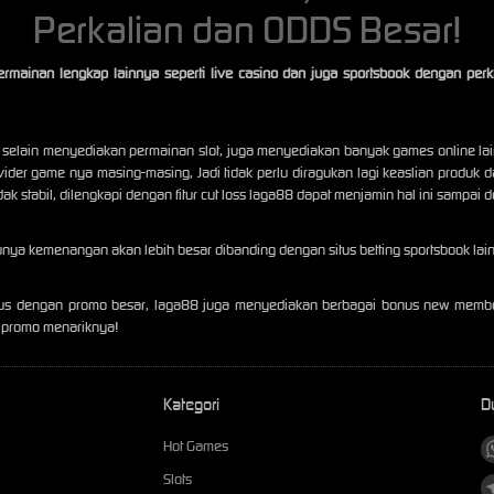
Perkalian dan ODDS Besar!
ermainan lengkap lainnya seperti live casino dan juga sportsbook dengan perk
 selain menyediakan permainan slot, juga menyediakan banyak games online lai
ovider game nya masing-masing, Jadi tidak perlu diragukan lagi keaslian produk
tidak stabil, dilengkapi dengan fitur cut loss laga88 dapat menjamin hal ini sampa
ya kemenangan akan lebih besar dibanding dengan situs betting sportsbook lain
itus dengan promo besar, laga88 juga menyediakan berbagai bonus new member, 
an promo menariknya!
Kategori
D
Hot Games
Slots