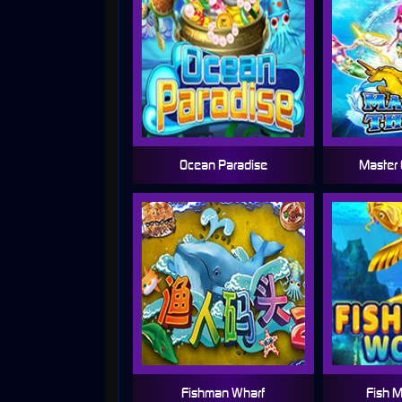
Ocean Paradise
Master 
Fishman Wharf
Fish M