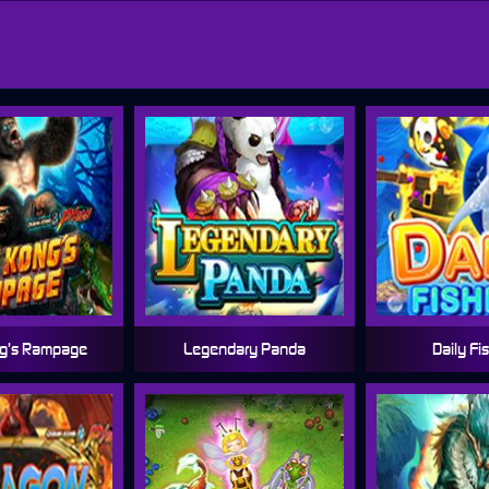
ng’s Rampage
Legendary Panda
Daily Fi