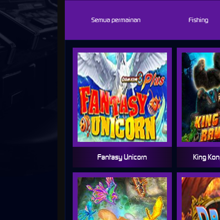
Semua permainan
Fishing
Fantasy Unicorn
King Ko