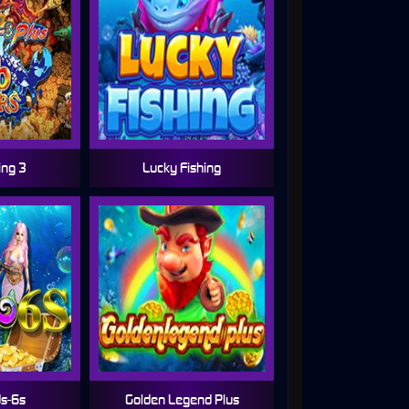
ing 3
Lucky Fishing
s-6s
Golden Legend Plus