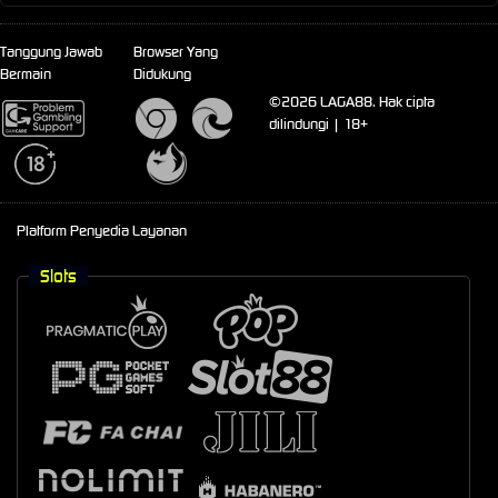
Tanggung Jawab
Browser Yang
Bermain
Didukung
©2026 LAGA88. Hak cipta
dilindungi | 18+
Platform Penyedia Layanan
Slots