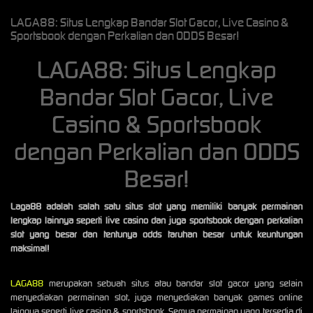
LAGA88: Situs Lengkap Bandar Slot Gacor, Live Casino &
Sportsbook dengan Perkalian dan ODDS Besar!
LAGA88: Situs Lengkap
Bandar Slot Gacor, Live
Casino & Sportsbook
dengan Perkalian dan ODDS
Besar!
Laga88 adalah salah satu situs slot yang memiliki banyak permainan
lengkap lainnya seperti live casino dan juga sportsbook dengan perkalian
slot yang besar dan tentunya odds taruhan besar untuk keuntungan
maksimal!
LAGA88
merupakan sebuah situs atau bandar slot gacor yang selain
menyediakan permainan slot, juga menyediakan banyak games online
lainnya seperti live casino & sportsbook. Semua permainan yang tersedia di