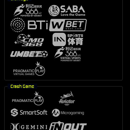
Crash Game