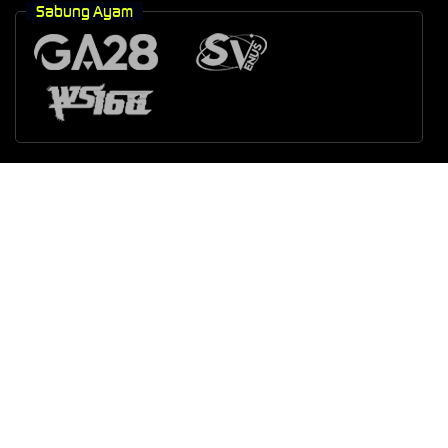
Sabung Ayam