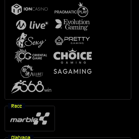
Race
Olahraga