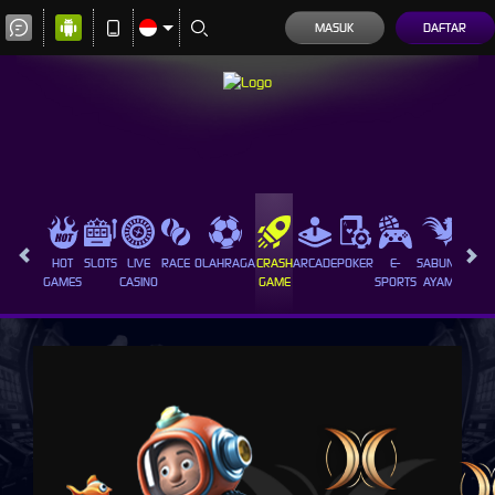
MASUK
DAFTAR
HOT
SLOTS
LIVE
RACE
OLAHRAGA
CRASH
ARCADE
POKER
E-
SABUNG
PROM
GAMES
CASINO
GAME
SPORTS
AYAM