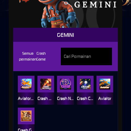
GEMINI
Semua
Crash
permainan
Game
Aviator2-Sky Elite
Crash Meteor
Crash Neon
Crash Classic
Aviator
Crash Gold Rush