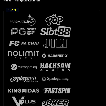
Platform Penyedia Layanan
Slots