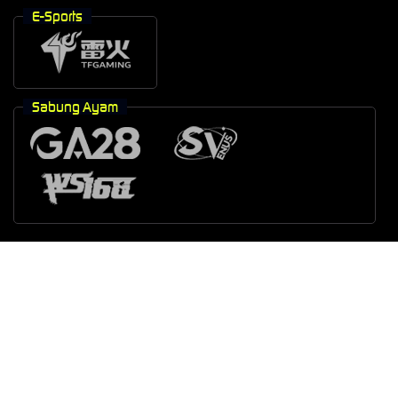
E-Sports
Sabung Ayam