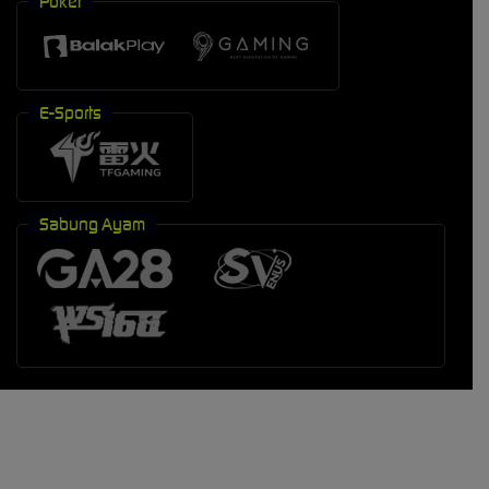
Poker
E-Sports
Sabung Ayam