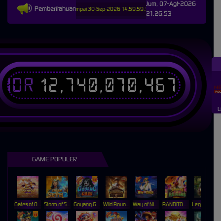
Jum, 07-Agt-2026
Pemberitahuan
30-Jun-2026 dari 14.59.59 sampai 30-Sep-2026 14.59.59. Selama waktu ini, PP Virtual Sports p
21.26.53
IDR
12,740,070,467
L
GAME POPULER
Gates of Olympus POP
Storm of Seth 2
Goyang Gaib
Wild Bounty Showdown
Way of Ninja
BANDITO RETURNS
Legacy of Kong Maxways