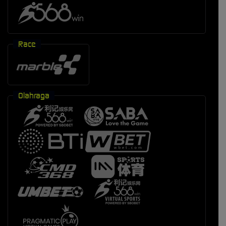
Race
Olahraga