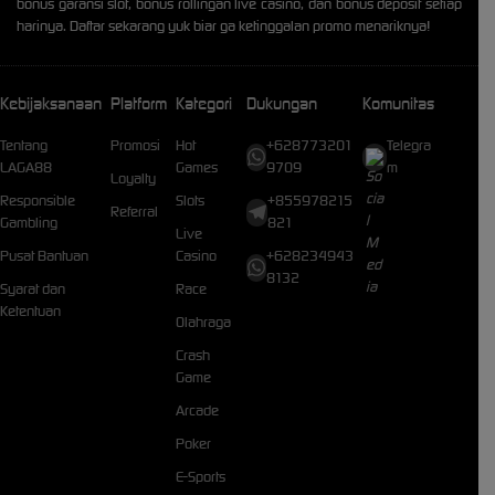
bonus garansi slot, bonus rollingan live casino, dan bonus deposit setiap
harinya. Daftar sekarang yuk biar ga ketinggalan promo menariknya!
Kebijaksanaan
Platform
Kategori
Dukungan
Komunitas
Tentang
Promosi
Hot
+628773201
Telegra
LAGA88
Games
9709
m
Loyalty
Responsible
Slots
+855978215
Referral
Gambling
821
Live
Pusat Bantuan
Casino
+628234943
8132
Syarat dan
Race
Ketentuan
Olahraga
Crash
Game
Arcade
Poker
E-Sports