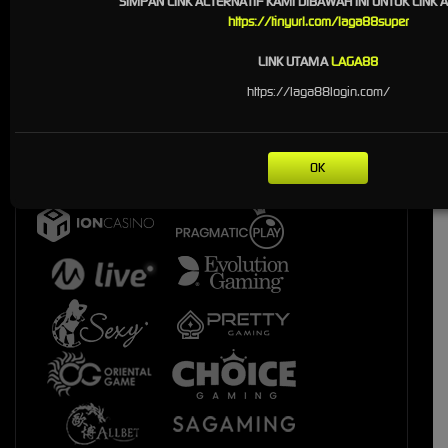
SIMPAN LINK ALTERNATIF KAMI DIBAWAH INI UNTUK LINK 
https://tinyurl.com/laga88super
LINK UTAMA
LAGA88
https://laga88login.com/
OK
Live Casino