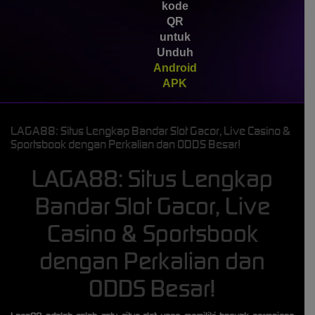
kode
IDR
1,054,200.00
Sweet Bonanza 1000
QR
untuk
Unduh
Android
APK
LAGA88: Situs Lengkap Bandar Slot Gacor, Live Casino &
Sportsbook dengan Perkalian dan ODDS Besar!
LAGA88: Situs Lengkap
Bandar Slot Gacor, Live
Casino & Sportsbook
dengan Perkalian dan
ODDS Besar!